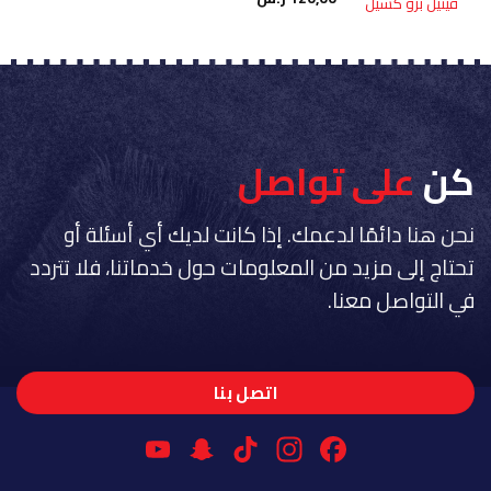
فينيل برو كسيل
الأصلي
الحالي
هو:
هو:
150,00 ر.س.
120,00 ر.س.
كن
على تواصل
نحن هنا دائمًا لدعمك. إذا كانت لديك أي أسئلة أو
تحتاج إلى مزيد من المعلومات حول خدماتنا، فلا تتردد
في التواصل معنا.
اتصل بنا
YouTube
Snapchat
Instagram
TikTok
Facebook
Channel