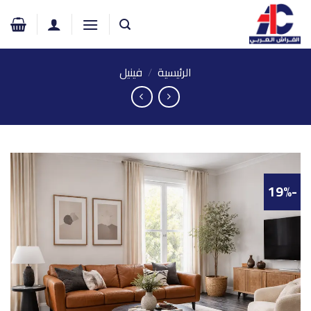
خطي
لمحتوى
الرئيسية
/
فينيل
-19%