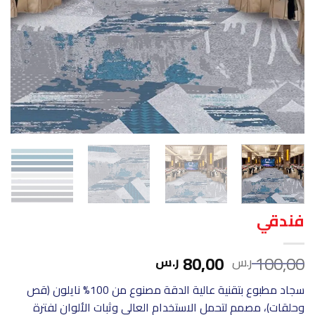
فندقي
السعر
السعر
80,00
100,00
ر.س
ر.س
الأصلي
الحالي
سجاد مطبوع بتقنية عالية الدقة مصنوع من 100% نايلون (قص
هو:
هو:
وحلقات)، مصمم لتحمل الاستخدام العالي وثبات الألوان لفترة
100,00 ر.س.
80,00 ر.س.