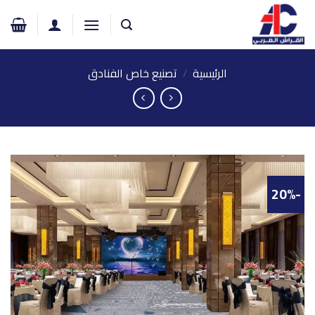
خطي
لمحتوى
الرئيسية
/
تصنيع خاص الفنادق
-20%