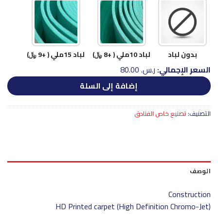
بدون لباد
لباد 10ملي ( +8 ﷼)
لباد 15ملي ( +9 ﷼)
السعر الإجمالي:
ر.س.‏ 80.00
إضافة إلى السلة
التصنيف:
تصنيع خاص الفنادق
الوصف
Construction
HD Printed carpet (High Definition Chromo-Jet)