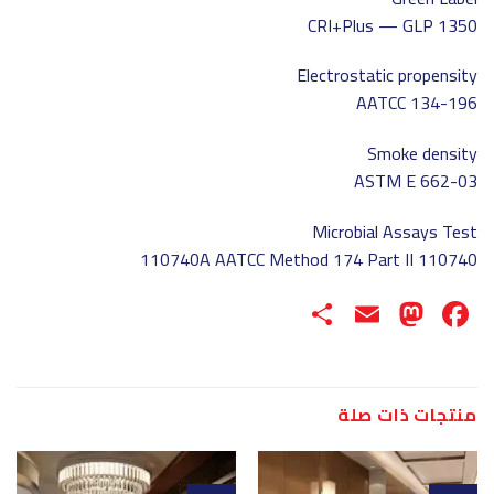
CRI+Plus — GLP 1350
Electrostatic propensity
AATCC 134-196
Smoke density
ASTM E 662-03
Microbial Assays Test
110740 110740A AATCC Method 174 Part II
Share
Mastodon
Email
Facebook
منتجات ذات صلة