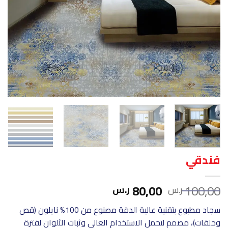
فندقي
السعر
السعر
80,00
100,00
ر.س
ر.س
الأصلي
الحالي
سجاد مطبوع بتقنية عالية الدقة مصنوع من 100% نايلون (قص
هو:
هو:
وحلقات)، مصمم لتحمل الاستخدام العالي وثبات الألوان لفترة
100,00 ر.س.
80,00 ر.س.