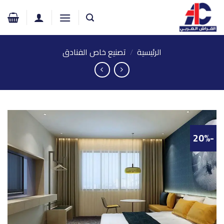
خطي
لمحتوى
الرئيسية
/
تصنيع خاص الفنادق
-20%