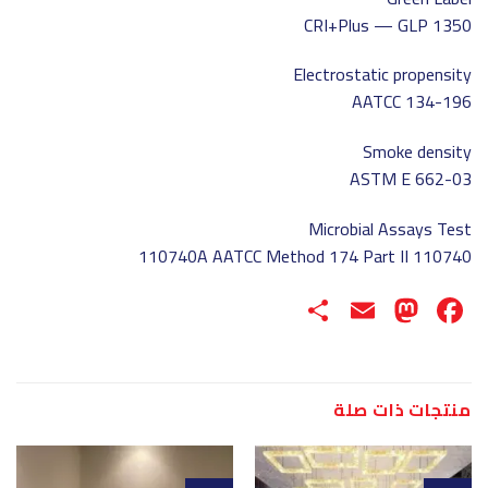
CRI+Plus — GLP 1350
Electrostatic propensity
AATCC 134-196
Smoke density
ASTM E 662-03
Microbial Assays Test
110740 110740A AATCC Method 174 Part II
Share
Mastodon
Email
Facebook
منتجات ذات صلة