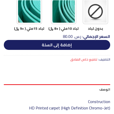
بدون لباد
لباد 10ملي ( +8 ﷼)
لباد 15ملي ( +9 ﷼)
السعر الإجمالي:
ر.س.‏ 80.00
إضافة إلى السلة
التصنيف:
تصنيع خاص الفنادق
الوصف
Construction
HD Printed carpet (High Definition Chromo-Jet)