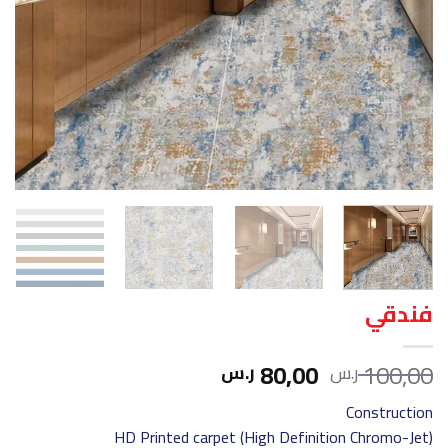
فندقي
السعر
السعر
80,00
100,00
ر.س
ر.س
الأصلي
الحالي
Construction
هو:
هو:
HD Printed carpet (High Definition Chromo-Jet)
100,00 ر.س.
80,00 ر.س.