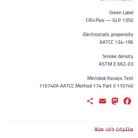
Green Label
CRI+Plus — GLP 1350
Electrostatic propensity
AATCC 134-196
Smoke density
ASTM E 662-03
Microbial Assays Test
110740 110740A AATCC Method 174 Part II
Share
Mastodon
Email
Facebook
منتجات ذات صلة