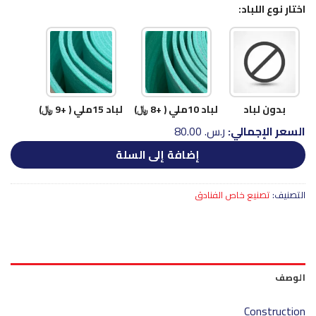
اختار نوع اللباد:
بدون لباد
لباد 10ملي ( +8 ﷼)
لباد 15ملي ( +9 ﷼)
السعر الإجمالي:
ر.س.‏ 80.00
إضافة إلى السلة
التصنيف:
تصنيع خاص الفنادق
الوصف
Construction