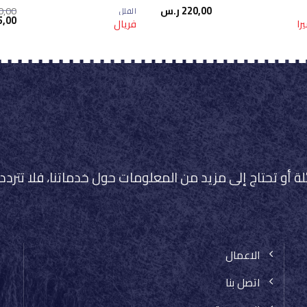
220,00
ر.س
0,00
الفلل
السع
5,00
را
فريال
الأص
هو:
240,00 
لة أو تحتاج إلى مزيد من المعلومات حول خدماتنا، فلا تتردد
الاعمال
اتصل بنا