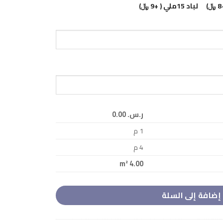
لباد 15ملي ( +9 ﷼)
ر.س.‏ 0.00
1
م
4
م
m²
4.00
إضافة إلى السلة