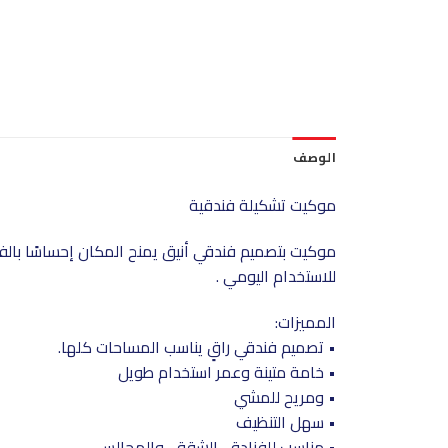
الوصف
موكيت تشكيلة فندقية
موكيت بتصميم فندقي أنيق يمنح المكان إحساسًا بال
للاستخدام اليومي .
المميزات:
• تصميم فندقي راقٍ يناسب المساحات كلها.
• خامة متينة وعمر استخدام طويل
• ومريح للمشي
• سهل التنظيف
• مناسب للفنادق، الشقق، والمجالس.