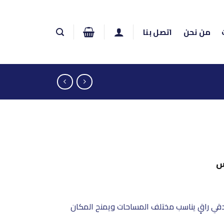
من نحن
اتصل بنا
السعر
س
الحالي
هو:
185,00 ر.س.
تصميم فندقي راقٍ يناسب مختلف المساحات ويمنح المكان