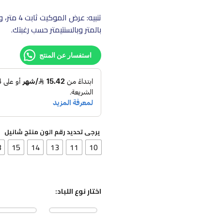
تنبيه: عر
بالمتر وبالسنتيمتر حسب رغبتك.
استفسار عن المنتج
يرجى تحديد رقم الون منتج شانيل
8
15
14
13
11
10
اختار نوع اللباد: