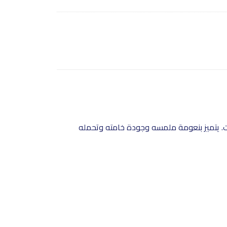
ت. يتميز بنعومة ملمسه وجودة خامته وتحمله