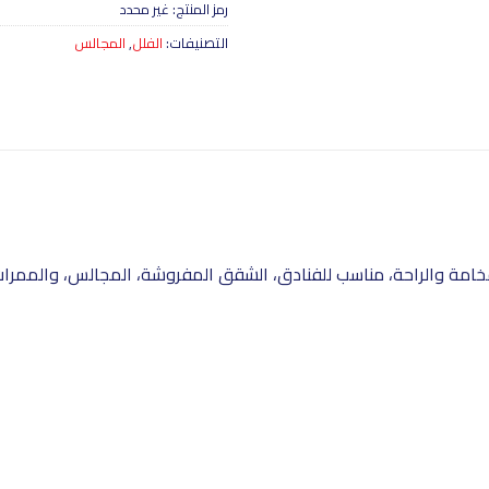
رمز المنتج:
غير محدد
التصنيفات:
الفلل
,
المجالس
فخامة والراحة، مناسب للفنادق، الشقق المفروشة، المجالس، والممرا