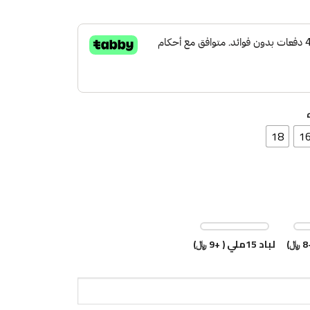
18
1
لباد 15ملي ( +9 ﷼)