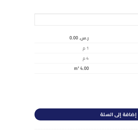
ر.س.‏ 0.00
1
م
4
م
m²
4.00
إضافة إلى السلة