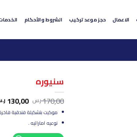
الاعمال
حجز موعد تركيب
الشروط والأحكام
الخدمات
سنيوره
السعر
130,00
170,00
ر.س
ر.
الأصلي
موكيت بتشكيلة فندقية فاخرة متوفر 
هو:
170,00 ر.س.
نوعيه اماراتيه .