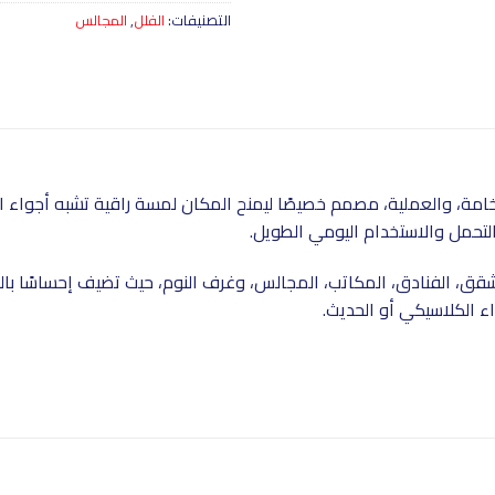
التصنيفات:
الفلل
,
المجالس
امة، والعملية، مصمم خصيصًا ليمنح المكان لمسة راقية تشبه أجواء الف
لتحمل والاستخدام اليومي الطويل.
لشقق، الفنادق، المكاتب، المجالس، وغرف النوم، حيث تضيف إحساسًا با
 الكلاسيكي أو الحديث.