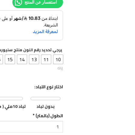
استفسار عن المنتج
يرجي تحديد رقم اللون منتج سنيوره
6
15
14
13
11
10
إزالة
اختار نوع اللباد:
بدون لباد
لباد 10ملي ( +8 ﷼)
الطول (بالمتر)
*