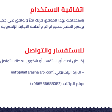
اتفاقية الاستخدام
باستخدامك لهذا الموقع، فإنك تقرّ وتوافق على جميع
ويلتزم المتجر بجميع لوائح وأنظمة التجارة الإلكتروني
للاستفسار والتواصل
إذا كان لديك أي استفسار أو شكوى، يمكنك التواصل م
• البريد الإلكتروني:(info@alfarashalarbi.com)
•رقم الهاتف :(966536688082+)