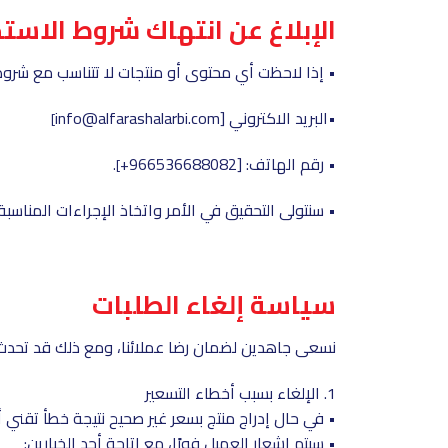
الإبلاغ عن انتهاك شروط الاست
• إذا لاحظت أي محتوى أو منتجات لا تتناسب مع شروط ا
•البريد الاكتروني [info@alfarashalarbi.com
]
• رقم الهاتف: [966536688082+
].
• سنتولى التحقيق في الأمر واتخاذ الإجراءات المناسبة.
سياسة إلغاء الطلبات
نسعى جاهدين لضمان رضا عملائنا، ومع ذلك قد تحدث حا
1. الإلغاء بسبب أخطاء التسعير
• في حال إدراج منتج بسعر غير صحيح نتيجة خطأ تقني أ
• سيتم إشعار العميل فورًا، مع إتاحة أحد الخيارين: